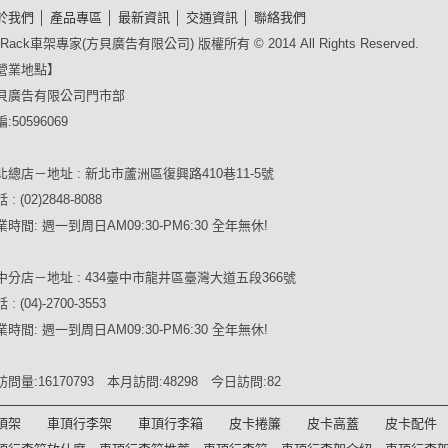
於我們
│
產品專區
│
最新資訊
│
交通資訊
│
聯絡我們
Rack車架專家(方貝廣告有限公司) 版權所有 © 2014 All Rights Reserved.
營業地點】
貝廣告有限公司門市部
:50596069
北總店－地址 : 新北市蘆洲區復興路410巷11-5號
 : (02)2848-8088
業時間: 週一到周日AM09:30-PM6:30 全年無休!
中分店－地址 : 434臺中市龍井區臺灣大道五段366號
 : (04)-2700-3553
業時間: 週一到周日AM09:30-PM6:30 全年無休!
訪問量:16170793 本月訪問:48298 今日訪問:82
頂架
車頂行李架
車頂行李箱
皮卡捲簾
皮卡高蓋
皮卡配件