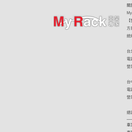
關
My
【
方
統編
台
電話
營
台
電話
營
總
車