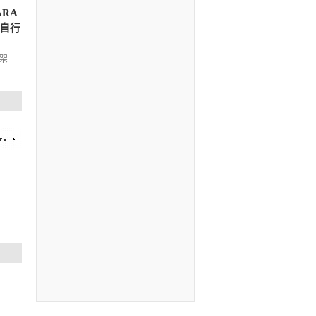
ARA
 自行
李架而
動或相
 框架