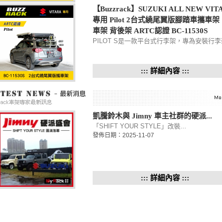
【Buzzrack】SUZUKI ALL NEW VIT
專用 Pilot 2台式繞尾翼版腳踏車攜車架
車架 背後架 ARTC認證 BC-11530S
PILOT S是一款平台式行李架，專為安裝行
設計。可安全地容納 2 輛自行車，而不會移
互接觸，從而防止刮傷自行車。☑︎框架 PILOT
的幾何形狀允許在大多數轎車上快...
::: 詳細內容 :::
凱騰鈴木與 Jimny 車主社群的硬派...
「SHIFT YOUR STYLE」改裝...
發佈日期：2025-11-07
::: 詳細內容 :::