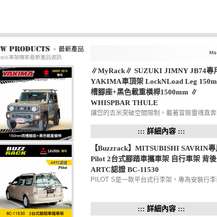
∥MyRack∥ SUZUKI JIMNY JB74專
YAKIMA車頂架 LockNLoad Leg 150
槽腳座+黑色載重橫桿1500mm ∥
WHISPBAR THULE
讓您的吉米突破空間限制，載著冒險靈魂直奔
山林。 專為車型結構量身打造的高承載解決
案 超強韌橫桿系統輕鬆抗壓挑戰各種重裝備 
::: 詳細內容 :::
腳座穩固支撐讓越野征途更加安全放心 靈活
【Buzzrack】MITSUBISHI SAVRIN
種配...
Pilot 2台式腳踏車攜車架 自行車架 背
ARTC認證 BC-11530
PILOT S是一款平台式行李架，專為安裝行
設計。可安全地容納 2 輛自行車，而不會移
互接觸，從而防止刮傷自行車。☑︎框架 PILOT
的幾何形狀允許在大多數轎車上快...
::: 詳細內容 :::