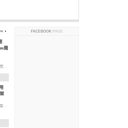
FACEBOOK
PAGE
用
mm雨
荒野
方
強化
兼容各
專用
後架
李架而
動或相
 框架