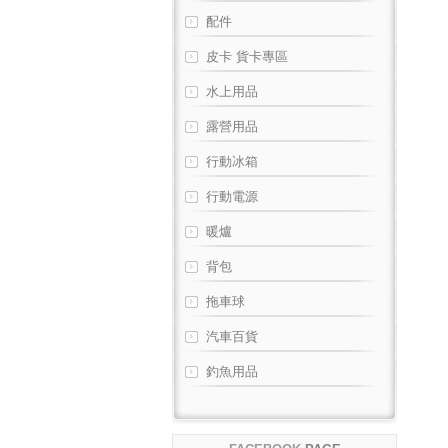
配件
皮卡 貨卡專區
水上用品
露營用品
行動冰箱
行動電源
暖爐
背包
拖車球
汽車百貨
釣魚用品