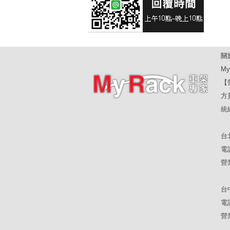
關
My
【
方
統編
台
電話
營
台
電話
營