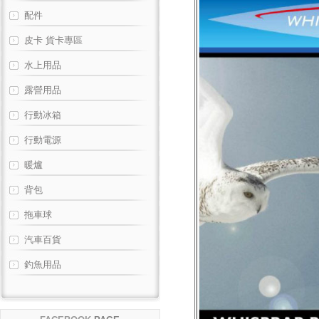
配件
皮卡 貨卡專區
水上用品
露營用品
行動冰箱
行動電源
暖爐
背包
拖車球
汽車百貨
釣魚用品