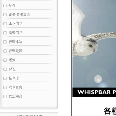
配件
皮卡 貨卡專區
水上用品
露營用品
行動冰箱
行動電源
暖爐
背包
拖車球
汽車百貨
釣魚用品